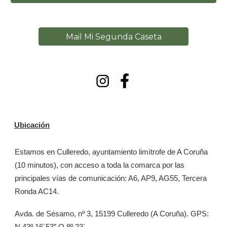
Mail Mi Segunda Caseta
Ubicación
Estamos en Culleredo, ayuntamiento limítrofe de A Coruña
(10 minutos), con acceso a toda la comarca por las
principales vías de comunicación: A6, AP9, AG55, Tercera
Ronda AC14.
Avda. de Sésamo, nº 3, 15199 Culleredo (A Coruña). GPS:
N 43º 16´53” O 8º 23´