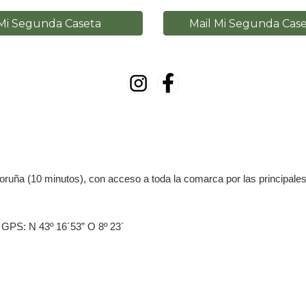
i Segunda Caseta
Mail Mi Segunda Cas
oruña (10 minutos), con acceso a toda la comarca por las principal
 GPS: N 43º 16´53” O 8º 23´